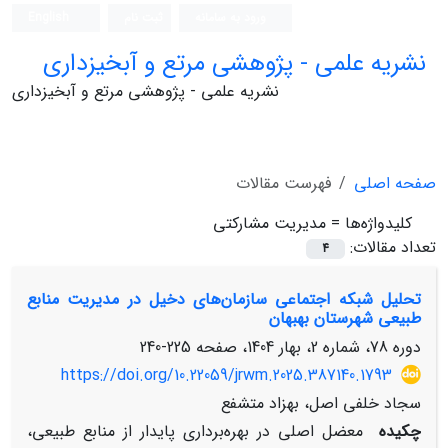
ورود به سامانه
ثبت نام
English
نشریه علمی - پژوهشی مرتع و آبخیزداری
نشریه علمی - پژوهشی مرتع و آبخیزداری
صفحه اصلی
فهرست مقالات
کلیدواژه‌ها =
مدیریت مشارکتی
تعداد مقالات:
4
تحلیل شبکه اجتماعی سازمان‌های دخیل در مدیریت منابع
طبیعی شهرستان بهبهان
دوره 78، شماره 2، بهار 1404، صفحه
225-240
https://doi.org/10.22059/jrwm.2025.387140.1793
سجاد خلفی اصل، بهزاد متشفع
چکیده
معضل اصلی در بهره‌برداری پایدار از منابع طبیعی،