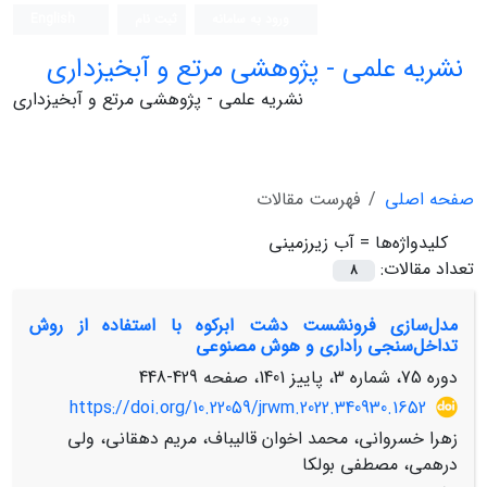
ورود به سامانه
ثبت نام
English
نشریه علمی - پژوهشی مرتع و آبخیزداری
نشریه علمی - پژوهشی مرتع و آبخیزداری
صفحه اصلی
فهرست مقالات
کلیدواژه‌ها =
آب زیرزمینی
تعداد مقالات:
8
مدل‌سازی فرونشست دشت ابرکوه با استفاده از روش
تداخل‌سنجی راداری و هوش مصنوعی
دوره 75، شماره 3، پاییز 1401، صفحه
429-448
https://doi.org/10.22059/jrwm.2022.340930.1652
زهرا خسروانی، محمد اخوان قالیباف، مریم دهقانی، ولی
درهمی، مصطفی بولکا