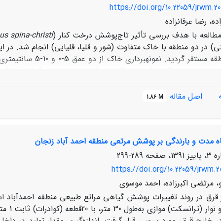
همی کریپتوفیت
https://doi.org/10.22059/jrwm.20
فزایشی را به خود اختصاص دادند.
ه، رضا عرفانزاده
مطالعه با هدف بررسی تأثیر تاج‌پوشش درخت کنار (
us spina-christi
اطرافِ هر منطقه مستق
وزمینی هر یک از اعماق خاک زیر تاج‌پوشش درخت کنار با فضای باز
سته انجام شد. برای مقایسة خصوصیات بانک بذر بین دو منطقه (شور و ق
اصل مقاله
1.86 M
 دو منطقه اختلاف معنی‌داری داشت. همچنین، تراکم بذور زیر تاج‌پ
در هر دو منطقه نقش بارزی در حفظ بانک بذر خاک ایفا کرد. حفظ تک‌
تاه مدت و بارندگی بر پوشش مرتعی منطقه احمد آباد زنجان
289-299
https://doi.org/10.22059/jrwm.2
و، مرتضی اکبرزاده، احمد موسوی