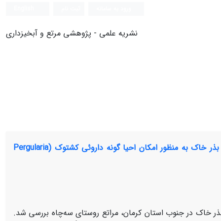
ورود به سامانه
ثبت نام
English
نشریه علمی - پژوهشی مرتع و آبخیزداری
مطالعه تاثیر تاج درختچه پرند ( Pteropyrum aucheri Jaub. & Spach) بر بانک بذر خاک به منظور امکان احیا گونه داروئی کشتوک (Pergularia
ر تاج گونه چوبی پرند (Pteropyrum aucheri) بر بانک بذر خاک در جنوب استان کرمان، مراتع روستای سه‌چاه بررسی شد.