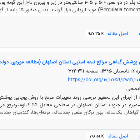
با مطالعه بانک بذر در دو عمق 0-5 و 5-10 سانتی‌متر در زیر
کشتوک (a tomentosa
 سانتی‌متری برداشت و خاک اوگرها برای هر عمق مخلوط و تشکیل یک نمو
اصل مقاله
987.35 K
بالایی و 337 بذر در عمق زیرین) بودند. تراکم بانک بذر در عمق بالایی بطور معن
بانک بذر خاک در عمق 5-0 به طور
 پوشش گیاهی مراتع نیمه استپی استان اصفهان (مطالعه موردی: دولت
اج بلکه در فضای خارج تاج پرند ایجاد نمی‌کند. بنابراین جهت حفظ و ا
311-322
https://doi.org/10.22059/jrwm.20
ابطحی
از اجرای این تحقیق بررسی روند تغییرات مرتع با روش پویایی پوش
دولت قرین سمیرم در جنوب ا
پلات با ابعاد 2 در 1 متر (بر اساس روش سطح حداقل) مشخص گردید. م
اصل مقاله
798.51 K