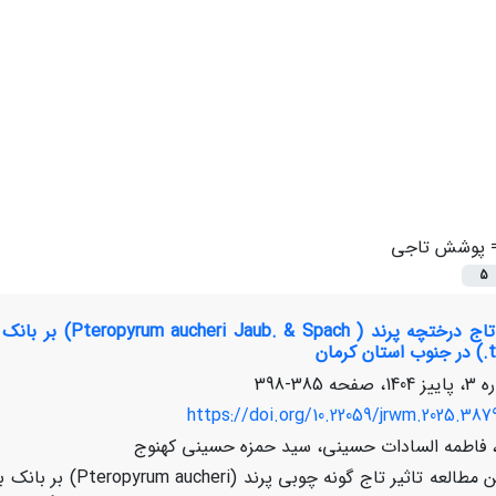
=
پوشش تاجی
5
ان
385-398
https://doi.org/10.22059/jrwm.2025.387
ه، فاطمه السادات حسینی، سید حمزه حسینی کهنوج
در این مطالعه تاثی