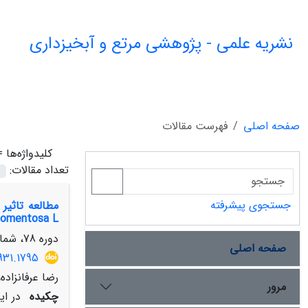
نشریه علمی - پژوهشی مرتع و آبخیزداری
صفحه اصلی
فهرست مقالات
کلیدواژه‌ها 
تعداد مقالات:
جستجوی پیشرفته
tomentosa L.) در جنوب استان کرم
دوره 78، شماره 3، پاییز 1404، صفحه
صفحه اصلی
931.1795
رضا عرفانزاد
مرور
چکیده