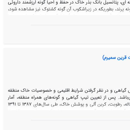
 و بیرون تاج این گونه بوته ای، پتانسیل بانک بذر خاک در حفظ و احیا گونه ارزشمند داروئی
Pergulari) مورد ارزیابی قرار گرفت. بدین منظور 15 پایه از گونه پرند، بطوریکه در زیراشکوب آن گونه کشتوک نیز مشاهده شود،
انتخاب شد. نمونه‌برداری از خاک از زیر و بیرون تاج از هر دو عمق صورت گرفت. در زیر تاج (و همچنین بیرون تاج) 10 اوگر به شعاع 5 سانتی‌متر تا
نه خاک را دادند. نمونه‌های خاک به گلخانه دانشکده منابع طبیعی
دانشگاه تربیت‌مدرس منتقل و با استفاده از روش جوانه‌زنی بذر، گونه‌های موجود در خاک شناسایی شدند. در کشت گلخانه، مجموعا 2164 بذر جوانه
زدند. از این تعداد، 1486 بذر متعلق به زیر تاج (1156 بذر در عمق بالایی و 330 بذر در عمق زیرین) و 678 بذر متعلق به خارج از تاج (341 بذر در عمق
ی‌داری در زیر تاج بیشتر از بیرون تاج بود. میانگین تراکم و غنا گونه‌ای
 معنی‌داری بیشتر از عمق 5-10 سانتی متر بود. این مطالعه نشان داد که گونه ارزشمند کشتوک نه تنها دارای بانک
 قرین سمیرم)
حیا این گونه ارزشمند داروئی نمی‌توان بر بانک بذر خاک آن تکیه
ش گیاهی و در نظر گرفتن شرایط اقلیمی و خصوصیات خاک منطقه
ستان اصفهان در سطحی معادل 25 کیلومترمربع می‌باشد. پس از تعیین تیپ گیاهی و گونه‌های همراه منطقه، آمار
پوشش تاجی گیاهان یک‌ساله، پهن برگان علفی چندساله، بوته‌ای‌ها، گندمیان چندساله، رطوبت، کربن آلی و پوشش خاک، طی سال‌های 1387 تا 1391
جمع‌آوری شد. بدین منظور از 3 نوار ترانسکت به طول 500 متر در جهت تغییرات تیپ گیاهی استفاده گردید. بر روی هر ترانسکت 10 پلات و در کل 30
یزان بارندگی و دما بر اساس آمار ایستگاه هواشناسی سمیرم محاسبه و
منحنی‌های آمبروترمیک سال‌های رویشی موردنظر ترسیم گردید. تغییرات پارامترهای اندازه‌گیری شده به کمک روش تجزیه واریانس (F-test) بررسی و