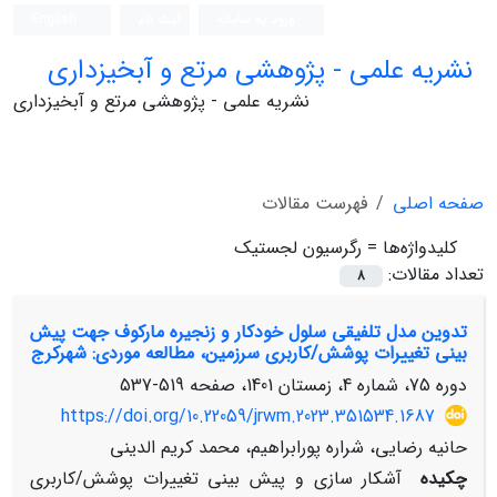
ورود به سامانه
ثبت نام
English
نشریه علمی - پژوهشی مرتع و آبخیزداری
نشریه علمی - پژوهشی مرتع و آبخیزداری
صفحه اصلی
فهرست مقالات
کلیدواژه‌ها =
رگرسیون لجستیک
تعداد مقالات:
8
تدوین مدل تلفیقی سلول خودکار و زنجیره مارکوف جهت پیش
بینی تغییرات پوشش/کاربری سرزمین، مطالعه موردی: شهرکرج
دوره 75، شماره 4، زمستان 1401، صفحه
519-537
https://doi.org/10.22059/jrwm.2023.351534.1687
حانیه رضایی، شراره پورابراهیم، محمد کریم الدینی
چکیده
آشکار سازی و پیش بینی تغییرات پوشش/کاربری