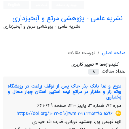
ورود به سامانه
ثبت نام
English
نشریه علمی - پژوهشی مرتع و آبخیزداری
نشریه علمی - پژوهشی مرتع و آبخیزداری
صفحه اصلی
فهرست مقالات
کلیدواژه‌ها =
تغییر کاربری
تعداد مقالات:
8
تنوع و غنا بانک بذر خاک پس از توقف زراعت در رویشگاه
بوته زار و علفزار در مراتع نیمه استپی استان چهار محال و
بختیاری
دوره 74، شماره 3، پاییز 1400، صفحه
649-661
https://doi.org/10.22059/jrwm.2021.325395.1596
الهه فهیمی پور، جمشید قربانی، قدرت الله حیدری