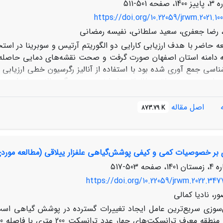
501-511
https://doi.org/10.22059/jrwm.2021.10
 رضا جعفری، سعید سلطانی، نفیسه رمضانی
اسی جمع آوری شده بود با استفاده از آنالیز رگرسیون خطی ارزیابی گر
سوبرینا کارایی بهتری را نشان داد. ای
اصل مقاله
873.79 K
مترین (291 کلوین) دمای سطح زمین در منطقه را داشتند. نتایج مطالعه بی
لاعات دمایی بدست آمده از داده‌های سنجش از دور با پوشش وسیع مکا
 بر خصوصیات کمی و کیفی پوشش‌گیاهی علفزار ییلاقی (مطالعه موردی
503-517
https://doi.org/10.22059/jrwm.2022.347
ر، نادیا کمالی
سوزی سریع‌ترین عامل ایجاد تغییرات گسترده در پوشش گیاهی است.