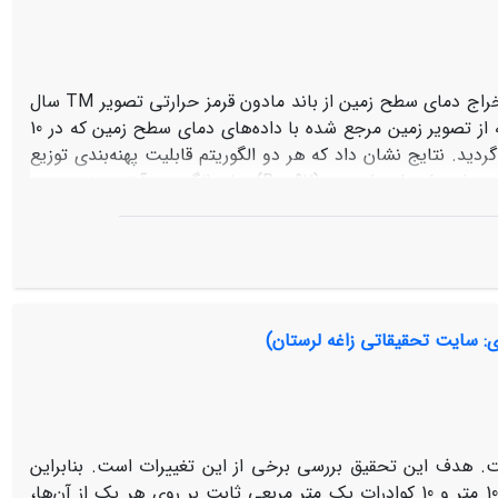
مطالعه حاضر با هدف ارزیابی کارایی دو الگوریتم آرتیس و سوبرینا در استخراج دمای سطح زمین از باند مادون قرمز حرارتی تصویر TM سال
2009 در منطقه دامنه استان اصفهان صورت گرفت و صحت نقشه‌های دمایی حاصله از تصویر زمین مرجع شده با داده‌های دمای سطح زمین که در 10
دید. نتایج نشان داد که هر دو الگوریتم قابلیت پهنه‌بندی توزیع
مکانی دمای سطح زمین در منطقه مطالعاتی را دارند و همبستگی بالای میان این دو روش مؤید این امر بود (R>0.97)، ولی الگوریتم آرتیس نسبت به
ن الگوریتم بیش از 72% از تغییرات دمای سطح زمین که توسط ایستگاه‌های زمین ثبت شده بود را بخوبی نشان
داد. مطابق این روش، اراضی بدون پوشش گیاهی و مناطق با پوشش گیاهی بالا در زمین‌های کشاورزی و مراتع بترتیب بالاترین (328 کلوین) و
انگر آن بود که با کاهش پوشش گیاهی مقادیر دمایی افزایش می‌یابد،
نی خود می‌تواند نقش کلیدی در مدیریت اکوسیستم‌ها بازی کند.
: سایت تحقیقاتی زاغه لرستان)
 هدف این تحقیق بررسی برخی از این تغییرات است. بنابراین
پس از تعیین منطقه معرف ترانسکت‌های چهار عدد ترانسکت 200 متری با فاصله 100 متر و 10 کوادرات یک متر مربعی ثابت بر روی هر یک از آن‌ها،