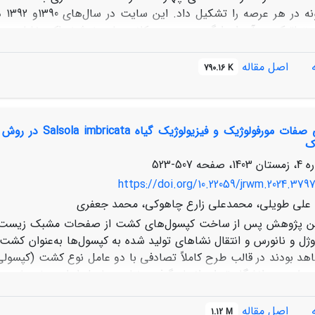
ماتیک در آن اجرا گردید. بررسی کلاس‌های خوشخوراکی نشان می‌د
مهاجم است. برتری تولی
اصل مقاله
790.16 K
ش‌سوزی نسبت به شاهد داشته‌اند. نتایج نشان می‌دهد هرچند مقدا
 مجاز علوفه قابل برداشت منجر نشده است. تیپ در عرصه سوخته نسبت 
 در نتیجه تولید، تراکم و تاج پوشش کلاس‌های خوشخوراکی و فرم
مقایسه برخی صفات
ز عالی به متوسط است، گرایش در هر دو تیمار مثبت بود. با توجه 
ک
ه رویشی ایران اکیدا توصیه نمی‌شود.
507-523
https://doi.org/10.22059/jrwm.2024.379
ه، علی طویلی، محمدعلی زارع چاهوکی، محمد جعفری
ین پژوهش پس از ساخت کپسول‌های کشت از صفحات مشبک زیست‌تخریب
وژل و نانورس و انتقال نشاهای تولید شده به کپسول‌ها به‌عنوان کشت
شاهد بودند در قالب طرح کاملاً تصادفی با دو عامل نوع کشت (کپسولی
ع طبیعی دانشگاه تهران انجام گرفت. نتایج حاصل از این پژوهش، بی
به ترتیب با افزایش 2/7 و 7/23 درصد، بالاترین مقادیر را به 
اصل مقاله
1.12 M