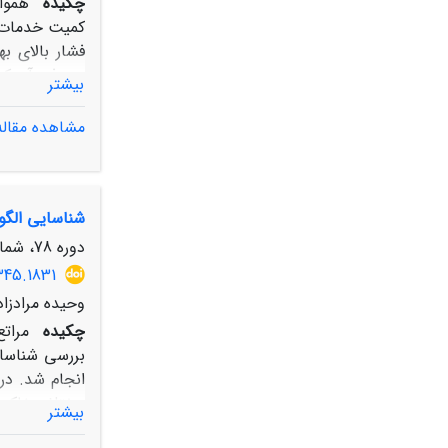
چکیده
هموا
کمیت خدمات ‏
فشار بالای ‏
بیشتر
لایه خدمت ‏رو
مشاهده مقاله
بو
شناسایی الگو
ابزار پشتیبان
دوره 78، شماره 4، زمستان 1404، صفحه
345.1831
وحیده مرادزاد
چکیده
مرات
بررسی شناسای
انجام شد. در 
بیشتر