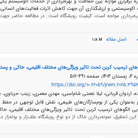
ره برقراری موازنه بین حفاظت و بهره‌برداری از خدمات اکوسیستم ی
اکوسیستمی و ارزشگذاری آن جهت کاهش اثرات فعالیت‌های انسانی می‌
بهره‌برداری مواجه است، کیفیت رویشگاه است. در مطالعه حاضر جهت 
یشگاه با توجه به قیمت ‏برداشت مجاز گیاهان دارویی مرتعی انجام شد
اصل مقاله
1.18 M
ده که ‏‏37 درصد از ‏اراضی مرتعی و یک درصد از مساحت کل استان را شا
های ترسیب کربن تحت تاثیر ویژگی‌های مختلف اقلیمی، خاکی و پستی 
ی ‏تصمیم‌گیری موثر برای اولویت‌بندی مناطق برای ‏اقدامات حفاظتی و م
491-512
https://doi.org/10.22059/jrwm.2025.395
ه، اردوان قربانی، لیلا نعمتی شام‌اسبی، مهدی معمری، زینب حزباوی، عل
ع به‌عنوان یکی از بوم‌سازگان‌های طبیعی، نقش قابل توجهی در حفظ
ی الگوهای ترسیب کربن تحت تاثیر ویژگی‌های مختلف اقلیمی، خاک
این تحقیق، نمونه‌برداری خاک از دو نوع رویشگاه علف‌زار و بوته‌زا
بودن داده‌ها بررسی شد و از تحلیل 