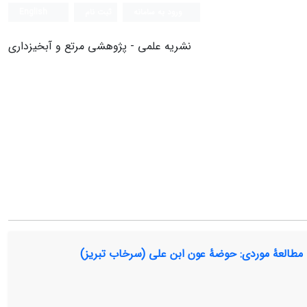
ورود به سامانه
ثبت نام
English
نشریه علمی - پژوهشی مرتع و آبخیزداری
 مطالعۀ موردی: حوضۀ عون ابن علی (سرخاب تبریز)