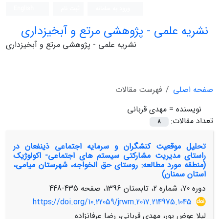
ورود به سامانه
ثبت نام
English
نشریه علمی - پژوهشی مرتع و آبخیزداری
نشریه علمی - پژوهشی مرتع و آبخیزداری
صفحه اصلی
فهرست مقالات
نویسنده =
مهدی قربانی
تعداد مقالات:
8
تحلیل موقعیت کنشگران و سرمایه اجتماعی ذینفعان در
راستای مدیریت مشارکتی سیستم های اجتماعی- اکولوژیک
(منطقه مورد مطالعه: روستای حق الخواجه، شهرستان میامی،
استان سمنان)
دوره 70، شماره 2، تابستان 1396، صفحه
435-448
https://doi.org/10.22059/jrwm.2017.214975.1045
لیلا عوض پور، مهدی قربانی، رضا عرفانزاده