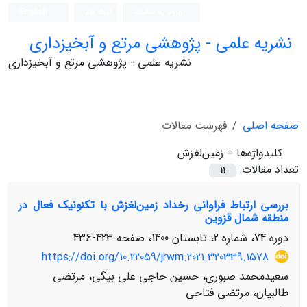
ورود به سامانه
ثبت نام
English
نشریه علمی - پژوهشی مرتع و آبخیزداری
نشریه علمی - پژوهشی مرتع و آبخیزداری
صفحه اصلی
فهرست مقالات
کلیدواژه‌ها =
زمین‌لغزش
تعداد مقالات:
11
بررسی ارتباط فراوانی رخداد زمین‌لغزش با تکنونیک فعال در
منطقه شمال قزوین
دوره 74، شماره 2، تابستان 1400، صفحه
423-436
https://doi.org/10.22059/jrwm.2021.320339.1578
سعیدمحمد صبوری، حسین حاجی علی بیگی، مرتضی
طالبیان، مرتضی فتاحی