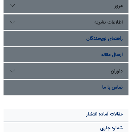
پژوهش ساختار 9 نرون در لایه ورودی، 14 نرون در لایه پنهان
مرور
و 1 نرون در لایه خروجی با نسبت یادگیری 2/0 به‌عنوان
ساختار بهینه انتخاب شد که ریشه میانگین مربعات خطا و
اطلاعات نشریه
ضریب تبیین به‌ترتیب برابر 051/0 و 9623/0 بود. نقشه
پهنه‌بندی تهیه شده با این ساختار دارای دقت 307/92 درصد
راهنمای نویسندگان
بود. نتایج دیگر پژوهش نشان داد که از کل مساحت منطقه
مورد مطالعه، 14/35، 73/26، 59/14، 88/9 و 63/13 درصد،
به‌ترتیب در طبقه پایدار، کم خطر، خطر متوسط، خطر زیاد و
ارسال مقاله
خطر خیلی زیاد قرار گرفته است
داوران
تماس با ما
مقالات آماده انتشار
شماره جاری