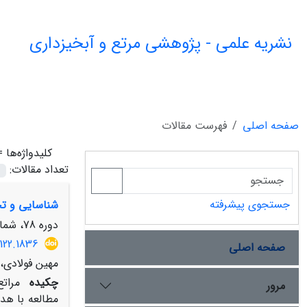
نشریه علمی - پژوهشی مرتع و آبخیزداری
صفحه اصلی
فهرست مقالات
کلیدواژه‌ها 
تعداد مقالات:
جستجوی پیشرفته
شناسایی و تح
دوره 78، شماره 4، زمستان 1404، صفحه
122.1836
صفحه اصلی
مهین فولادی، 
چکیده
مرات
مرور
مطالعه با هد