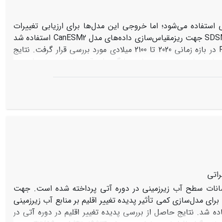
 جهانی استفاده می‌شود؛ اما خروجی این مدل‌ها برای ارزیابی تغییرات
اقلیمی در سطح محلی و منطقه‌ای کافی و دقیق نیست. لذا در این مطالعه از مدل SDSM جهت ریزمقیاس‌سازی داده‌های مدل CanESM2 استفاده شد
و شرایط اقلیمی منطقه سمیرم بر مبنای سه سناریوی RCP2.6، RCP4.5 و RCP8.5 در بازه زمانی 2020 تا 2100 میلادی مورد بررسی قرار گرفت. نتایج
یابی و پیش‌بینی داده‌های دما به خصوص دمای میانگین از دقت بالاتری برخوردار بوده
است. مقایسه داده‌های مشاهداتی و داده‌های شبیه‌سازی شده دما و بارندگی GCMها در دوره پایه (1980 تا 2005) براساس متغیرهای پیش‌بینی کننده
NCEP نشان داد که میانگین همبستگی داده‌های بارش 52/0، دمای میانگین 88/0، دمای حداکثر 80/0 و دمای حداقل 70/0 (برای دوره اعتبار سنجی و
واسنجی) به دست آمده است. نتایج ارزیابی تغییرات بارش در سناریوهای مختلف نیز کاهش حداقل 24/7 درصد و حداکثر 55/18 درصد بارش را برای
1980-2005) پیش‌بینی نموده است. نتایج پیش‌بینی بارش، تغییرات الگوی بارشی را نیز نشان داده است.
همچنین مقایسه سناریوها نشان می‌دهد که سناریو RCP2.6 به عنوان خوش‌بینانه‌ترین سناریو کمترین کاهش بارندگی و سناریو RCP8.5 بیشترین
یش را برای دمای میانگین و حداقل و حداکثر را نشان می‌دهد که
راتی
نوسانات سطح آب زیرزمینی در دوره آتی پرداخته شده است. جهت
 پدیده تغییر اقلیم از مدل اقلیمی CanESM2 با‌استفاده از نرم‌افزار SDSM4.2 و برای مدل‌سازی کمی تأثیر پدیده تغییر اقلیم بر منابع آب زیرزمینی
ر GMS10.0.5 تحت سناریوهای انتشار RCP2.6، RCP4.5 و RCP8.5 استقاده شد. نتایج حاصل از بررسی پدیده تغییر اقلیم در دوره آتی در