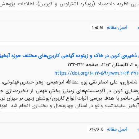
یری نظریه داده‌بنیاد (رویکرد اشتراوس و کوربین)، اطلاعات پژوهش 
ل شدند و در نهایت، مدل مفهومی موانع مدیریت پایدار مراتع در جوام
دیریت پایدار مراتع شامل شرایط علی (فشار فزاینده بر مراتع، م
اصل مقاله
1.05 M
 اکولوژیکی و جغرافیایی، مشکلات اقتصادی و اجتماعی، ضعف زیرسا
 اجتماعی، بحران‌ها و نارسایی‌ها، همکاری‌های منطقه‌ای) و راهبرده
های اقتصادی و قانونی، توسعه پایدار و همکاری بین‌المللی) می‌
 ذخیره‌ی کربن در خاک و زیتوده گیاهی کاربری‌های مختلف حوزه آبخی
تماعی، کاهش فشار و جذب سرمایه، و کاهش آلودگی ارزیابی شدند. ن
عشایر در فرآیند تصمیم‌گیری برای دستیابی به مدیریت پایدار مراتع ت
223-232
ری بلندمدت آنها در منطقه ارائه می‌دهد.
https://doi.org/10.22059/jrwm.2024.372
لمزاری، علی اصغر نقی پور، عطاالله ابراهیمی، زهرا حیدری قهفرخی،
ه‌سازی کربن در اکوسیستم‌های زمینی بخش مهمی از ذخیره‌سازی ج
ش حاضر با هدف بررسی اثرات انواع کاربری/پوشش زمین بر میزان ت
آبخیز سفیددشت واقع در استان چهارمحال و بختیاری انجام شد. نم
انجام شد. بدین منظور در هر کاربری، از 60 پ
 آنالیز واریانس یک طرفه و آزمون چند دامنه‌ای دانکن انجام گرفت. 
اصل مقاله
640.96 K