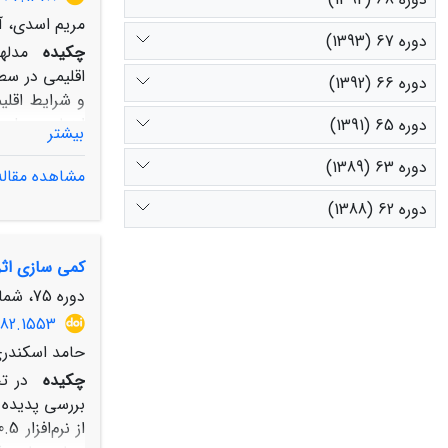
مریم اسدی، آ
دوره 67 (1393)
چکیده
دوره 66 (1392)
دوره 65 (1391)
بیشتر
دوره 63 (1389)
مشاهده مقاله
دوره 62 (1388)
کمی سازی اثر
کاهش بارندگی
حداکثر تا 04/1، 61/1، 75/1 درجه سانتی‌گراد برای بازه 2020 تا 2100 نشان داده است.
دوره 75، شماره 2، تابستان 1401، صفحه
882.1553
حامد اسکندری
چکیده
در ت