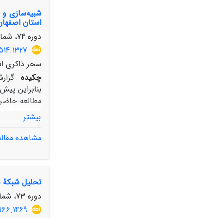
استان اصفهان
رویشگاه‌‌های مناسب آن نیز، 
دوره 74، شماره 2، تابستان 1400، صفحه
514.1327
سحر ذاکری ان
چکیده
بنابراین پیش‌
بیشتر
مشاهده مقاله
تحلیل شبکۀ دس
اثرگذار خواهد
منظور کاهش ت
دوره 73، شماره 4، زمستان 1399، صفحه
966.1469