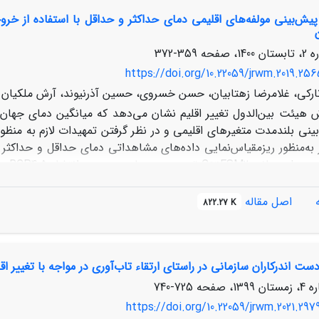
سردترین فصل (BIO11)، بیشترین اهمیت را برای تناسب رویشگاه دارند ک
115 تا 190 متر، بیشتر خواهد شد.
359-372
https://doi.org/10.22059/jrwm.2019.256
ارکی، غلامرضا زهتابیان، حسن خسروی، حسین آذرنیوند، آرش ملکیان
بینی بلندمدت متغیرهای اقلیمی و در نظر گرفتن تمهیدات لازم به منظ
اصل مقاله
822.27 K
خواهد داشت که این افزایش به 9/7 درجه سانتی‌گراد نیز خو
سناریوی RCP8.5 نشان داده است. لذا با توجه به اینکه این افزایش دم
ت اندرکاران سازمانی در راستای ارتقاء تاب‌آوری در مواجه با تغییر اقلی
 بود پیشنهاد می‌گردد، برنامه‌ریزان و مسئولین بخش‌های مربوطه راهکا
بخیر و اصلاح نظام کشت، برای تعدیل خسارات ناشی از گرمایش و یا س
725-740
https://doi.org/10.22059/jrwm.2021.297