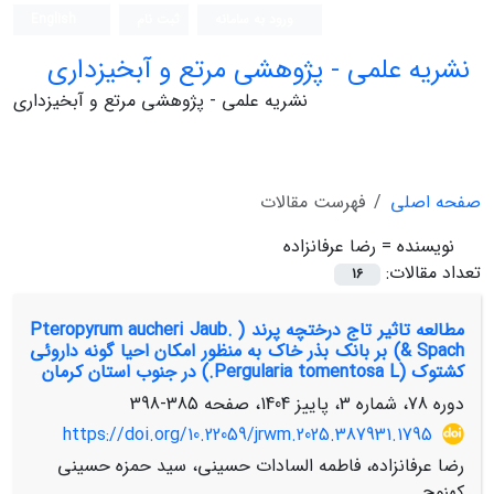
ورود به سامانه
ثبت نام
English
نشریه علمی - پژوهشی مرتع و آبخیزداری
نشریه علمی - پژوهشی مرتع و آبخیزداری
صفحه اصلی
فهرست مقالات
نویسنده =
رضا عرفانزاده
تعداد مقالات:
16
مطالعه تاثیر تاج درختچه پرند ( Pteropyrum aucheri Jaub.
& Spach) بر بانک بذر خاک به منظور امکان احیا گونه داروئی
کشتوک (Pergularia tomentosa L.) در جنوب استان کرمان
دوره 78، شماره 3، پاییز 1404، صفحه
385-398
https://doi.org/10.22059/jrwm.2025.387931.1795
رضا عرفانزاده، فاطمه السادات حسینی، سید حمزه حسینی
کهنوج