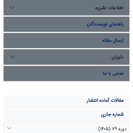
افزایش دادند. بطورکلی می¬توان گفت بز نژاد رایینی صرفاً
اطلاعات نشریه
سرشاخه¬خوار نیست بلکه در صورت نبود گونه¬های علفی،
توانایی زیادی را برای تأمین نیازهای غذایی خود از گونه¬های
راهنمای نویسندگان
درختچه¬ای و بوته¬ای دارد. پیشنهاد می¬شود در فصولی که
علوفه کافی برای چرای دام منطقه وجود ندارد (تابستان)، می
توان در کوتاه مدت با علوفه کمکی و در دراز مدت از طریق
ارسال مقاله
اصلاح مراتع و گسترش گونه¬های بومی و دارای رجحان پایدار
و بالا از قبیل Taverniera cuneifolia جهت تامین علوفه مورد
داوران
نیاز دام¬ اقدام نمود.
تماس با ما
مقالات آماده انتشار
شماره جاری
دوره 79 (1405)