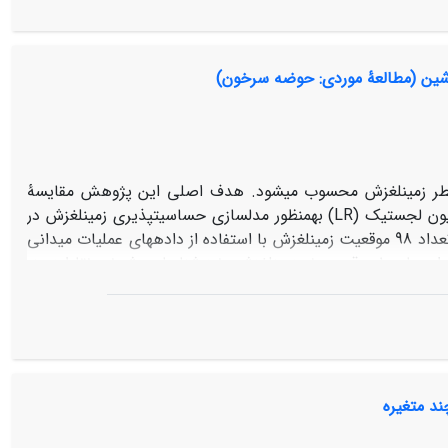
و روش رگرسیونی دیگر از نتایج مناسب‌تری برخوردار است، ازاین‌رو جهت تهیۀ فاکتور
مدیریت و پوشش (C) مورداستفاده قرار گرفت. نتایج مطالعه نشان داد که روش نا پارامتریک k-NN دارای نتایج امیدوارکننده‌ای در جهت تهیۀ نقشه‌های
درصد تاج پوشش گیاهی مراتع مناطق خشک و نیمه‌خشک است. در میان شاخص‌های گیاهی شاخص گیاهی NDVI بیشترین همبستگی (82/0) را با
اشین (مطالعۀ موردی: حوضه سرخون)
درصد پوشش گیاهی دارد. همچنین درروش k-NN معیار فاصلۀ اقلیدسی در نقطۀ 9=k نسبت به دو معیار دیگر ماهالانوبیس و فازی نتایج مناسب‌تری
بی خطر زمین­لغزش محسوب می­شود. هدف اصلی این پژوهش مقایسۀ
عملکرد الگوریتم یادگیری ماشین مدل لجستیک درختی (LMT) با مدل آماری رگرسیون لجستیک (LR) به­منظور مدل­سازی حساسیت­پذیری زمین­لغزش در
حوضۀ سرخون استان چهارمحال و بختیاری است. بدین­منظور ابتدا نقشۀ پراکنش با تعداد 98 موقعیت زمین­لغزش با استفاده از داده­های عملیات میدانی
و همچنین داده­های تاریخی ثبت شده، تهیه شد. علاوه بر این، برای تکمیل پایگاه داده­ها، 100 موقعیت غیرزمین­لغزشی نیز شناسایی شدند. نقاط زمین­
ی تقسیم شدند. سپس بیست عامل مؤثر با توجه به مرور منابع و
­محیطی حوضه شناسایی شدند. در ادامه، مدل­های LMT و LR برای شناسایی تأثیر عوامل مؤثر روی وقوع زمین­لغزش و همچنین ارزیابی
ر نهایت، عملکرد این دو مدل از طریق سطح زیر منحنی عامل گیرنده
(AUC) مورد بررسی قرار گرفت. نتایج اعتبارسنجی مدل­ها حاکی از آن بود که مدل LR با AUC برابر با 797/0 عملکرد مناسب­تری نسبت به مدل LMT
(740/0 = AUC) از خود نشان داده، هر چند که هر دو مدل ابزارهای مفیدی برای پیش­بینی مکانی حساسیت­پذیری زمین­لغزش هستند. بنابراین مدل LR
ر منطقۀ مورد مطالعه پیشنهاد شود.