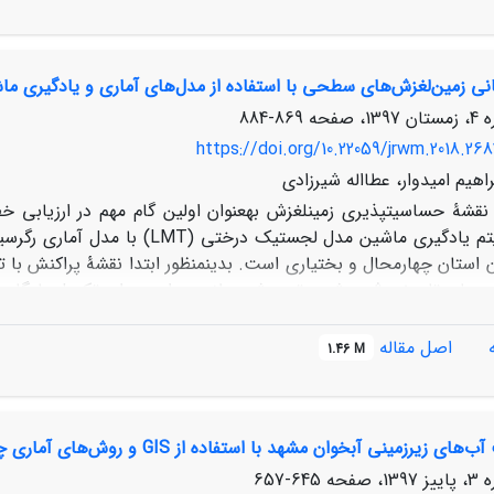
کلی (3/83 درصد) و ضریب کاپا (9/75 درصد) نسبت به د
نی زمین‌لغزش‌های سطحی با استفاده از مدل‌های آماری و یادگیری م
ند نقشه درصد پوشش گیاهی را با دقت بالاتری برآورد نماید.
869-884
https://doi.org/10.22059/jrwm.2018.268
راهیم امیدوار، عطااله شیرزادی
 نقشۀ حساسیت­پذیری زمین­لغزش به­عنوان اولین گام مهم در ارزیا
مین­لغزشی به صورت تصادفی به دو دسته دادۀ مدل­سازی و اعتبارسنج
خصوصیات زمین
اصل مقاله
1.46 M
زمین­لغزش­ها، به­وسیلۀ داده­های مرحلۀ آموزش به­کار گرفته شدند. د
یرزمینی آبخوان مشهد با استفاده از GIS و روش‌های آماری چند ‌متغیره
نوان یک ابزار جایگزین برای مدیریت بهتر مناطق تحت تأثیر زمین­لغزش د
645-657