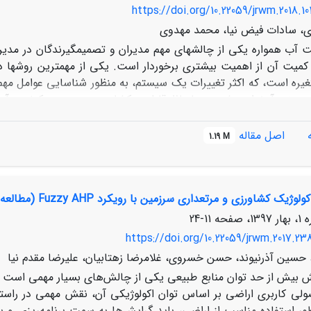
https://doi.org/10.22059/jrwm.2018.1
ی، سادات فیض نیا، محمد مهدوی
ت آب همواره یکی از چالش­های مهم مدیران و تصمیم­گیرندگان در م
میت آن از اهمیت بیشتری برخوردار است. یکی از مهم­ترین روش­ها در 
یره است، که اکثر تغییرات یک سیستم، به منظور شناسایی عوامل مهم و
رزمینی آبخوان مشهد به لحاظ قابلیت کشاورزی و بررسی کیفیت آن
اصل مقاله
1.19 M
اده‌های 39 چاه انتخابی آبخوان، با استفاده از روش­های آماری چند متغیره،
یل خوشه­ای برای تعیین گروه­های همگن متغیرها و همبستگی پیرسون بر
بررسی شده را تأیید می­کند، به نحوی که سازندهای زمین­شناسی تأثیر
اورزی و مرتعداری سرزمین با رویکرد Fuzzy AHP (مطالعه موردی: شهرستان اشتهارد)
11-24
https://doi.org/10.22059/jrwm.2017.238
 حسین آذرنیوند، حسن خسروی، غلامرضا زهتابیان، علیرضا مقدم نیا
بیش از حد توان منابع طبیعی یکی از چالش‌های بسیار مهمی است که ب
لی کاربری اراضی بر اساس توان اکولوژیکی آن، نقش مهمی در راستای
نظور استفاده مناسب از اراضی، باید گرایش‌ها به سمت برنامه‌ریزی و بهر