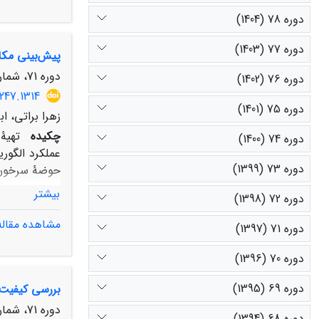
دوره 78 (1404)
دوره 77 (1403)
پیش‌بینی مکا
دارد و می‌توا
دوره 71، شماره 4، زمستان 1397، صفحه
دوره 76 (1402)
247.1314
دوره 75 (1401)
زهرا براتی، اب
چکیده
تهیۀ
دوره 74 (1400)
دوره 73 (1399)
بیشتر
دوره 72 (1398)
لغزشی و غیرز
مشاهده مقاله
دوره 71 (1397)
حساسیت­پذیری 
دوره 70 (1396)
دوره 69 (1395)
بررسی کیفیت آب‌های ز
می­تواند به­ع
دوره 71، شماره 3، پاییز 1397، صفحه
دوره 68 (1394)