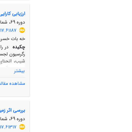
ارزیابی کارا
مطالعاتی را 
دام می­باشد (3/63% از کل منطقه).
دوره 69، شماره 4، زمستان 1395، صفحه
17.61187
خه بات خسروی
چکیده
در ر
بیشتر
مشاهده مقاله
باشد، پس رو
بررسی اثر زمی
فاکتورهای مؤ
شرکت سهامی آب
دوره 69، شماره 4، زمستان 1395، صفحه
باشد.
17.61317