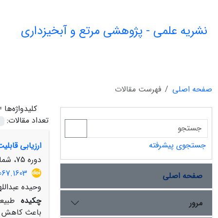
نشریه علمی - پژوهشی مرتع و آبخیزداری
صفحه اصلی
فهرست مقالات
کلیدواژه‌ها 
تعداد مقالات:
جستجوی پیشرفته
ارزیابی قابلی
دوره 75، شماره 2، تابستان 1401، صفحه
067.1603
صفحه اصلی
وحیده عبدالل
چکیده
طبیعت
مرور
باعث کاهش فش