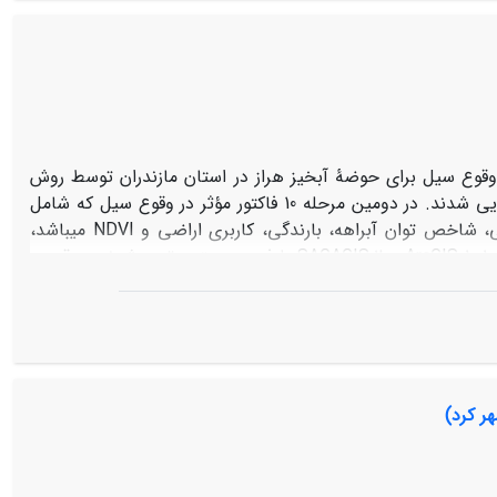
براساس نقشه نهایی فشار دام در منطقه میاندهی، مناطق بدون خطر، خطر کم، شدید و خیلی شدید به ترتیب 3/21، 6/5، 8/9 و 3/63 درصد از منطقه
ده­ای از مساحت منطقه دربرگیرنده خطر خیلی شدید از لحاظ فشار
قوع سیل برای حوضۀ آبخیز هراز در استان مازندران توسط روش
رگرسیون لجستیک تهیه گردید. ابتدا 211 نقطه سیل­گیر و 211 نقطۀ غیر سیل­گیر شناسایی شدند. در دومین مرحله 10 فاکتور مؤثر در وقوع سیل که شامل
شیب، انحنای زمین، طبقات ارتفاعی، فاصله از رودخانه، شاخص رطوبت، توپوگرافی، شاخص توان آبراهه، بارندگی، کاربری اراضی و NDVI می­باشد،
مشخص گردید. نقشه­های رقومی کلیۀ پارامتر­ها با استفاده از نرم­افزارهای ArcGIS 10.1، ENVI 5.1 و SAGAGIS 2 با فرمت رستری تهیه شدند. موقعیت
ه صورت تصادفی به دو گروه 70 درصد (151) و 30 درصد (60) به ترتیب برای مدل‌سازی برای اعتبارسنجی تقسیم شدند. وزن لایه‌های
SPSS.1 مشخص گردید و در نهایت وزن‌های تعیین شده به همراه لایۀ فاکتورهای مؤثر در وقوع سیل به
محیط GIS 10.1 وارد گردید و نقشۀ نهایی تهیه گردید. نقشه حساسیت به وقوع سیل تهیه شده به 5 کلاس طبقه بندی شد. برای اطمینان از صحت
نقشۀ تهیه شده، از منحنی ROC و سطح زیر منحنی آن استفاده شد. نتایج نشان داد که برای میزان پیش‌بینی، سطح زیرمنحنی برابر با 3/78 درصد می­
 به وقوع سیل می­باشد. طبق مدل رگرسیون لجستیک، مهمترین
ر کرد)
شیب می­باشد. نتایج این تحقیق می­تواند برای محققان مختلف،
طبیعی، جهت کاهش خسارات در مواقع سیلابی مفید و ضروری می­