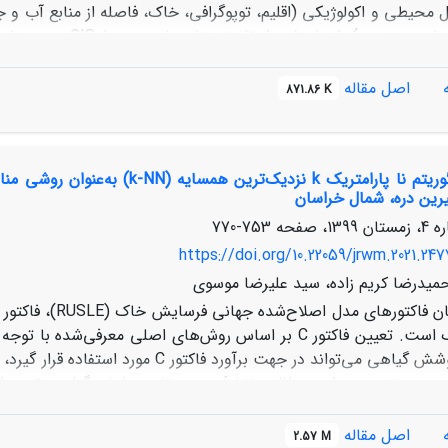
ل محیطی و اکولوژیکی (اقلیم، توپوگرافی، خاک، فاصله از منابع آب و ج
جاده و مسیرهای دستر
اصل مقاله
871.86 K
یسته (N)،می‌‌باشند. درصد پوشش گیاهی و وضعیت نامناسب فرسایش خاک،
 لازم است با کاهش تعداد دام و چرای دام مطابق با اصول اکولوژیکی؛ از
وه بر جبران مسایل اقتصادی ناشی از کم کردن تعداد دام؛ احیای پو
ک‌‌های جنگلی را جهت اسکان گردشگران، تا شعاع مناسبی از مراتع مورد 
ین دره، شمال خراسان
 به پوشش گیاهی و تخریب خاک، کم کرد.
753-770
https://doi.org/10.22059/jrwm.2021.247
حمیدرضا کریم زاده، سید علیرضا موسوی
فرسایش خاک است. تعیین فاکتور C بر اساس روش‌های اصلی م
روش نقشۀ پوشش گیاهی می‌تواند در جهت 
اصل مقاله
2.57 M