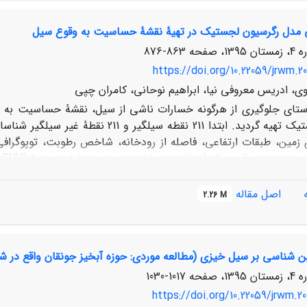
یی مدل رگرسیون لجستیک در تهیۀ نقشۀ حساسیت به وقوع سیل
در بر می­گیرند. در واقع نتایج به دست آمده نشان می­دهد که بخش عم
863-876
https://doi.org/10.22059/jrwm.20
، ادریس معروفی نیا، ابراهیم نوحانی، کامران چپی
استای جلوگیری از هرگونه خسارات ناشی از سیل، نقشۀ حساسیت به و
های سیل‌گیر ب
مورد استفاده با روش Enter توسط نرم‌افزار 8
اصل مقاله
2.26 M
ش رگرسیون لجستیک دارای صحت قابل قبول جهت تهیۀ نقشۀ حساسیت
ن شناسی بر سیل خیزی (مطالعه موردی: حوزه آبخیز جونقان واقع در شه
ثر در سیل به ترتیب شامل شاخص رطوبت توپوگرافی، انحنای زمین و 
 منطقه­ای مازندران، وزارت نیرو، جهاد کشاورزی و ادارات منابع­
1017-1030
https://doi.org/10.22059/jrwm.20