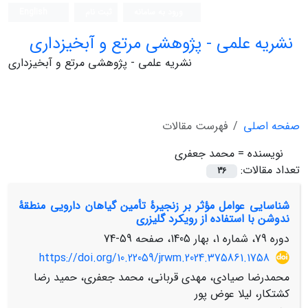
ورود به سامانه
ثبت نام
English
نشریه علمی - پژوهشی مرتع و آبخیزداری
نشریه علمی - پژوهشی مرتع و آبخیزداری
صفحه اصلی
فهرست مقالات
نویسنده =
محمد جعفری
تعداد مقالات:
36
شناسایی عوامل مؤثر بر زنجیرۀ تأمین گیاهان دارویی منطقۀ
ندوشن با استفاده از رویکرد گلیزری
دوره 79، شماره 1، بهار 1405، صفحه
59-74
https://doi.org/10.22059/jrwm.2024.375861.1758
محمدرضا صیادی، مهدی قربانی، محمد جعفری، حمید رضا
کشتکار، لیلا عوض پور