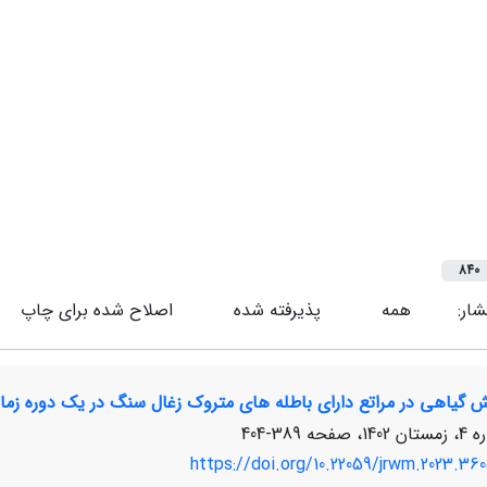
840
شار:
همه
پذیرفته شده
اصلاح شده برای چاپ
 گیاهی در مراتع دارای باطله های متروک زغال سنگ در یک دوره زمان
389-404
https://doi.org/10.22059/jrwm.2023.360