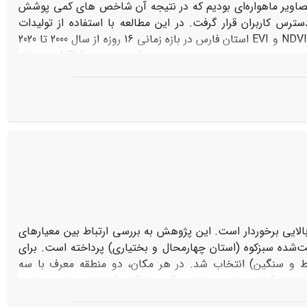
صاویر ماهواره‌ای بودیم که در نتیجه آن شاخص های کمی ‌پوشش
س کاربران قرار گرفت. در این مطالعه با استفاده از تولیدات
MOD13A1 و MOD13Q1 سنجنده مودیس روند تغییرات زمانی و مکانی شاخص‌های NDVI و EVI استان فارس در بازه زمانی 16 روزه از سال 2000 تا 2020
به صورت ماهیانه در سامانه گوگل ارث انجین کد نویسی و مورد پردازش قرار گرفت. نتایج این مطالعه نشان داد نمایه میانگین شاخص NDVI از حداقل
میانگین0.11- تا حداکثر 0.495 و نمایه میانگین شاخص EVI عدد 0.1 می‌باشد. بر اساس نتایج بدست آمده در این تحقیق در تمامی سال‌ها از 2000 تا
2020 در ماه ژانویه مقادیر NDVI وEVI نسبت به ماه‌های دیگر دارای بیشترین مقدار بود بطوریکه در ژانویه 2019 و ژانویه 2020 بیشترین مقدارEVI به
طورمیانگین 0.22 و مقدار NDVI 0.18 برآورد گردید. کمترین مقادیر میانگین ماهانه هر دوشاخص در سال‌های 2000 تا 2005 اتفاق افتاده که نشان می
دهد در این سال‌ها پوشش‌گیاهی به شدت تخریب یافته است. نتایج نشان داد ضریب همبستگی بین بارش و شاخص گیاهی NDVI مثبت و26/0 و
EVI ،02 می‌باشد که نشان دهنده ارتباط مستقیم بین این دو متغییر بود. نتایج ضریب همبستگی دما
 بالایی برخوردار است. این پژوهش به بررسی ارتباط بین معیارهای
‌شده سبزکوه (استان چهارمحال و بختیاری) پرداخته است. برای
 و سنگین) انتخاب شد. در هر مکان، دو منطقه معرف با سه
از جمله ارتفاع گیاه، صفات مختلف برگ، میانگین قطر تاج و فرم رویشی
اندازه‌گیری شدند. شاخص‌های تنوع عملکرد شامل غنا، یکنواختی، پراکندگی عملکرد، آنتروپی رائو و میانگین وزنی صفات با استفاده از بسته آماری FD