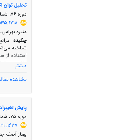
تحلیل توان اک
هدفمند باید ا
دوره 76، شماره 4، زمستان 1402، صفحه
035.1718
منیره بهرامی،
چکیده
مراتع
بیشتر
مشاهده مقاله
پایش تغییرات
اکولوژیک مرا
درآمد و اشتغ
دوره 75، شماره 3، پاییز 1401، صفحه
022.1637
بهناز آصف جاه