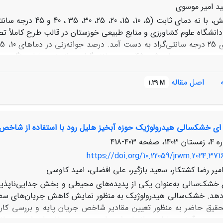
ید امیر موسوی
آزمایش، با نه دمای 
34 و 13 درصد بود. در دو دمای 5 و 45 درجه سانتی‌گراد ج
اصل مقاله
1.39 M
91/22، 52/29 و43/45 درجه سانتی‌گراد پیش‌بینی گردید. نتایج تحقیق ح
ند بیشترین درصد جوانه‌زنی را داشته باشد و از این رو در این ماه‌ها 
ای خشکسالی هیدرولوژیک حوزه آبخیز هلیل رود با استفاده از شاخص 
 مربوط به مدیریت چرای دام بایستی مدنظر قرار گیرد.
403-418
https://doi.org/10.22059/jrwm.2024.371
میر رضا کشتکار، سعید بازگیر، علی افضلی، امید کاوسی
خشک‌سالی به‌‌عنوان یکی از پدیده‌‌های محیطی و بخش جدایی‌‌ناپذی
هد. خشک‌سالی هیدرولوژیک به منظور نمایش کاهش جریان‌های سطحی
تحقیق حاضر به منظور تعیین مقادیر شاخص جریان پایه و بررسی کار
ر حوزه آبخیز هلیل‌رود انجام شده است. بدین منظور ابتدا سه من