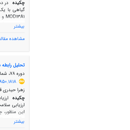
چکیده
در د
گیاهی با یک 
بیشتر
مشاهده مقاله
تحلیل رابطه 
و شاخص‌ پوشش گیاهی NDVI 33/0- و شاخص EVI ، 07/0- نشان داد 
دوره 78، شماره 3، پاییز 1404، صفحه
850.1818
زهرا حیدری ق
چکیده
ارزیا
ارزیابی سلام
این منظور، 
بیشتر