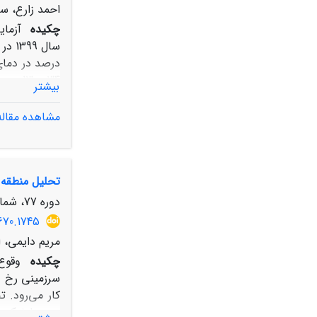
احمد زارع، س
چکیده
بیشتر
مشاهده مقاله
دی‌ماه می‌توا
تحلیل منطقه 
همچنین مسایل
دوره 77، شماره 4، زمستان 1403، صفحه
670.1745
مریم دایمی، ا
چکیده
وقوع 
سرزمینی رخ د
کار می‌رود. 
هیدرولوژیک د