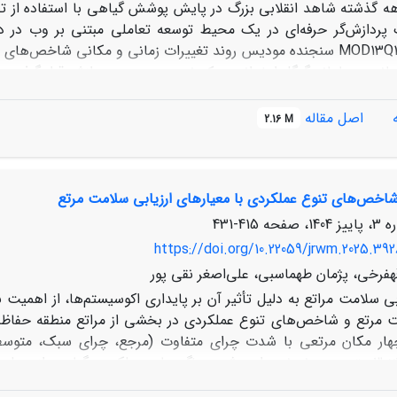
هه گذشته شاهد انقلابی بزرگ در پایش پوشش گیاهی با استفاده از ت
پردازش‌گر حرفه‌ای در یک محیط توسعه تعاملی مبتنی بر وب در دستر
اصل مقاله
2.16 M
ضریب همبستگی بین بارش و شاخص گیاهی /0
شاخص‌‌های تنوع عملکردی با معیارهای ارزیابی سلامت مرتع
که رابطه بین شاخص پوشش گیاهی و دما غیر مستقیم می باشد
415-431
https://doi.org/10.22059/jrwm.2025.392
هفرخی، پژمان طهماسبی، علی‌اصغر نقی پور
بی سلامت مراتع به دلیل تأثیر آن بر پایداری اکوسیستم‌ها، از اهمیت
ت مرتع و شاخص‌های تنوع عملکردی در بخشی از مراتع منطقه حفاظت
چهار مکان مرتعی با شدت چرای متفاوت (مرجع، چرای سبک، متوسط
ماکروپلات ۳۰×۳۰ مترمربعی نمونه‌برداری شد. ویژگی‌های عملکردی گیاهی 