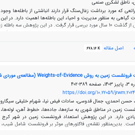
ی، ناطق لشکری صنمی
اتعی که مورد برداشت زغال‌سنگ قرار دارند انباشتی از باطله‌ها وجو
ات گیاهی به منظور مدیریت و احیاء این باطله‌ها اهمیت دارد. در ا
کارمزد در شهرستان سوادکوه استان مازندران مطالعه شدند. نمونه‌
مترمربعی بوده که در سال 1391 و 1401 انجام شد. ترکیب پ
اصل مقاله
678.16 K
نتایج این تحقیق نشان داد که با گذشت 10 سال تغییر
ن به روش Weights-of-Evidence (مطالعه‌ی موردی شهرکرج)
 پهن‌برگان علفی و گیاهان بوته‌ای با گذشت زمان افزایش معنی‌دار ن
اخص‌های تنوع و غنا به طور معنی‌داری بهبود یافتند. تغییرات پوشش 
389-402
ر تسریع پویایی گیاهی و کاهش اثرات منفی باطله‌ها به محیط اطرا
https://doi.org/10.22059/jrwm.2024
اه‌پالایی هستند استفاده شود.
 حسن احمدی، جمال قدوسی، سادات فیض نیا، شهرام خلیقی سیگار
ست زمین در مناطق شهری به سازه‌ها، جاده‌ها، خطوط آهن، لوله‌ها،
است. بدین‌منظور نقشه‌ی فاکتورهای موثر بر فرونشست شامل شیب، ض
زه‌ی ذرات و نفوذپذیری تهیه و با مقادیر ثبت‌شده‌ی فرونشست مقایسه