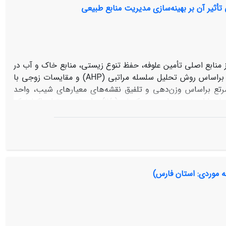
ی تأثیر آن بر بهینه‌سازی مدیریت منابع طبیعی
آن­ها بر روی نهشته­های رسوب ریزدانه به حداقل برسد.
 منابع اصلی تأمین علوفه، حفظ تنوع زیستی، منابع خاک و آب در
شناخته می‌شوند. هدف از مطالعه حاضر بررسی توان اکولوژیک مرتع در استان البرز براساس روش تحلیل سلسله مراتبی (AHP) و مقایسات زوجی با
قشه رقومی توان اکولوژیک مرتع براساس وزن‌دهی و تلفیق نقشه‌های معیارهای شیب، واحد
اراضی، پوشش گیاهی، کاربری و بارش انجام گرفت. نتایج نشان داد که هر پنج معیار دارای ضریب اهمیت یکسان (2/0) برای تعیین توان اکولوژیک
مرتع بودند. به طور کلی 77/21 درصد از مساحت استان به دلیل وجود بیرون‌زدگی‌‌های سنگی فاقد توان برای کاربری مرتع است. 41/15 درصد از
مساحت استان دارای توان درجه 1 و 28/37 درصد از مساحت استان دارای توان درجه 2برای مرتع است. شهرستان طالقان با 09/56321 هکتار بیشترین
توان برای مرتع درجه 1 و شهرستان کرج با 96/92507 هکتار بیش‌ترین توان را برای مرتع درجه 2 را دارست. شهرستان نظرآباد فاقد توان برای مرتع درجه
1 و شهرستان طالقان فاقد توان برای کاربری درجه 4 است. شهرستان نظرآباد با 15/48 درصد و شهرستان اشتهارد با 92/63 درصد نیز دارای توان برای
-باشند. براساس وزن‌‌عوامل مختلف شیب بیش‌از 50 درصد محدود‌کننده‌ترین عامل برای کاربری مرتع است. بطورکلی تعیین توان
ه موردی: استان فارس)
بیعی بسیار مناسب هستند و از نظر اقتصادیی و اجتماعی افزایش