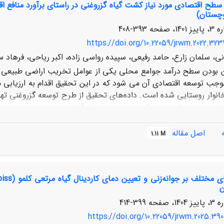
طح اقتصادی مورد نیاز کشت گیاه گزروغنی در راستای برآورد منافع اق
 غربی و شمال غربی نقش ویژه‌ای در افزایش غلظت ذرات PM
داشتن
2.5
وچستان)
 با گردوغبار به‌ویژه در عملیات درختکاری و پوشش سبز مفید واقع گردد.
393-408
https://doi.org/10.22059/jrwm.2022.323
ی، سلمان زارع، حامد رفیعی، سپیده رواسی زاده، اکبر ریاحی، فرهاد س
ن بودن سطح درآمد جوامع محلی یکی از عوامل تخریب اراضی طبیعی م
وجب توسعه اقتصادی آن می شود که در این تحقیق اقدام به ارزیاب
 خانوار روستایی شده است. داده‌های تحقیق از طرح توسعه گزروغنی ته
گردید و تمام داده‌ها در سال پایه 1400 مورد محاسبه قرار 
م به تعیین حداقل سطح اقتصادی در هر کدام از مناطق اجرایی طرح گرد
اصل مقاله
1.11 M
طرح 1400 الی 1420 مورد بررسی قرار گرفت. باتوجه به موقعیت و توپوگ
در نظر گرفتن متوسط هزینه‌های هرخانوار روستای استان سیستان 
د گردیده است. حداقل سطح به دست آمده می‌تواند اطلاعات ارزشمند
ن
تیار تصمیم‌گیران قرار دهد.
399-414
https://doi.org/10.22059/jrwm.2025.390