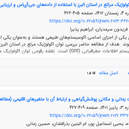
ولوژیک مراتع در استان البرز با استفاده از داده‌های جی‌آی‌اس و ارزیاب
ز طریق کنترل فرسایش و کاربری اراضی این منابع متمرکز شوند تا اثرات 
405-426
https://doi.org/10.22059/jrwm.2023.362
 فریدون سرمدیان، ابراهیم پذیرا
 یکی از اجزای اساسی اکوسیستم‌های طبیعی هستند و به‌عنوان یکی از
استفاده از سیستم اطلاعات جغرافیایی (GIS) است. ن
اصل مقاله
1.5 M
مرتع درجه 3 و 4 می
 زمانی و مکانی پوشش‌گیاهی و ارتباط آن با متغیرهای اقلیمی (مطالع
تع، منجر به شناسایی مناطقی گردد که در استفاده بهینه از منابع ط
ال روستایی را در پی خواهد داشت.
409-427
https://doi.org/10.22059/jrwm.2022.337
، یحیی اسماعیل پور، ام البنین بذرافشان، حسین زمانی